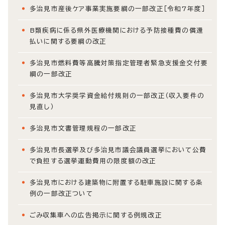
多治見市産後ケア事業実施要綱の一部改正［令和7年度］
B類疾病に係る県外医療機関における予防接種費の償還
払いに関する要綱の改正
多治見市燃料費等高騰対策指定管理者緊急支援金交付要
綱の一部改正
多治見市大学奨学資金給付規則の一部改正（収入要件の
見直し）
多治見市文書管理規程の一部改正
多治見市長選挙及び多治見市議会議員選挙において公費
で負担する選挙運動費用の限度額の改正
多治見市における建築物に附置する駐車施設に関する条
例の一部改正ついて
ごみ収集車への広告掲示に関する例規改正