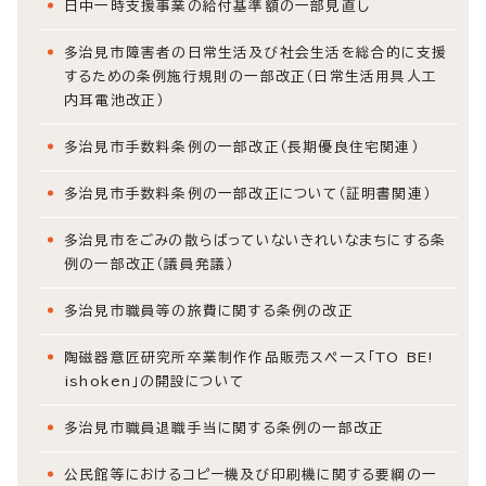
日中一時支援事業の給付基準額の一部見直し
多治見市障害者の日常生活及び社会生活を総合的に支援
するための条例施行規則の一部改正（日常生活用具人工
内耳電池改正）
多治見市手数料条例の一部改正（長期優良住宅関連）
多治見市手数料条例の一部改正について（証明書関連）
多治見市をごみの散らばっていないきれいなまちにする条
例の一部改正（議員発議）
多治見市職員等の旅費に関する条例の改正
陶磁器意匠研究所卒業制作作品販売スペース「TO BE!
ishoken」の開設について
多治見市職員退職手当に関する条例の一部改正
公民館等におけるコピー機及び印刷機に関する要綱の一