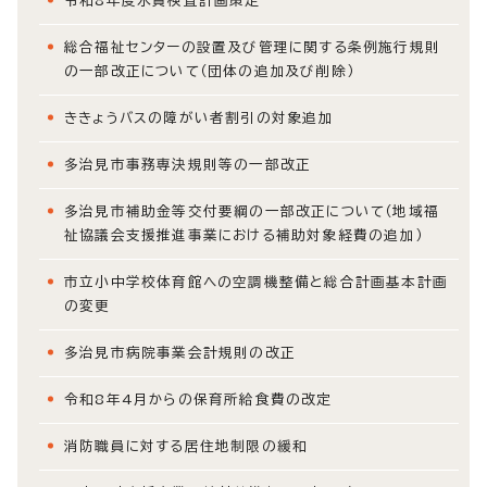
令和8年度水質検査計画策定
総合福祉センターの設置及び管理に関する条例施行規則
の一部改正について（団体の追加及び削除）
ききょうバスの障がい者割引の対象追加
多治見市事務専決規則等の一部改正
多治見市補助金等交付要綱の一部改正について（地域福
祉協議会支援推進事業における補助対象経費の追加）
市立小中学校体育館への空調機整備と総合計画基本計画
の変更
多治見市病院事業会計規則の改正
令和8年4月からの保育所給食費の改定
消防職員に対する居住地制限の緩和