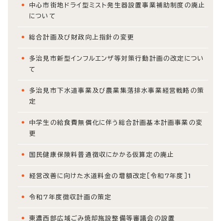
中心市街地ドライ型ミスト発生器設置事業補助制度の廃止
について
総合計画及び財政向上指針の変更
多治見市新型インフルエンザ等対策行動計画の改定につい
て
多治見市下水道事業及び農業集落排水事業経営戦略の策
定
中学生の給食費無償化に伴う総合計画基本計画事業の変
更
国民健康保険料普通徴収にかかる仮算定の廃止
経営改善に向けた水道料金の増額改定［令和7年度］1
令和7年度徴収計画の策定
東濃西部広域ごみ焼却施設整備等審議会の設置