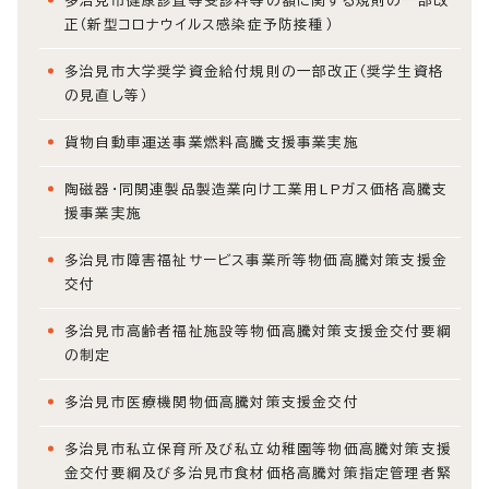
多治見市健康診査等受診料等の額に関する規則の一部改
正（新型コロナウイルス感染症予防接種）
多治見市大学奨学資金給付規則の一部改正（奨学生資格
の見直し等）
貨物自動車運送事業燃料高騰支援事業実施
陶磁器・同関連製品製造業向け工業用LPガス価格高騰支
援事業実施
多治見市障害福祉サービス事業所等物価高騰対策支援金
交付
多治見市高齢者福祉施設等物価高騰対策支援金交付要綱
の制定
多治見市医療機関物価高騰対策支援金交付
多治見市私立保育所及び私立幼稚園等物価高騰対策支援
金交付要綱及び多治見市食材価格高騰対策指定管理者緊