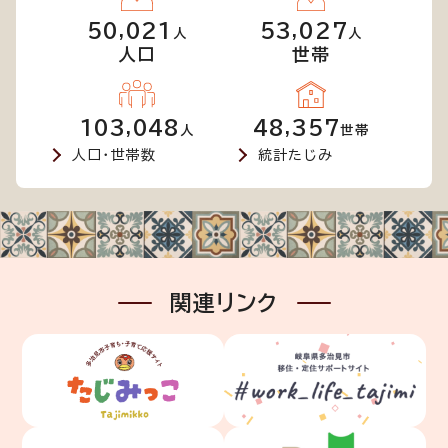
50,021
53,027
人
人
人口
世帯
103,048
48,357
人
世帯
人口・世帯数
統計たじみ
関連リンク