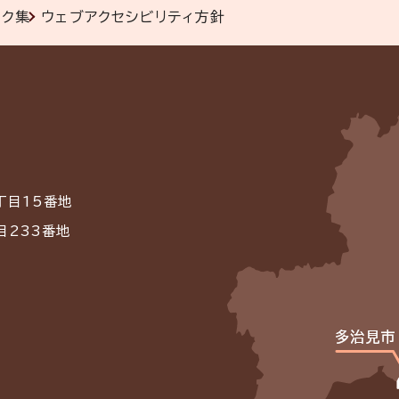
ンク集
ウェブアクセシビリティ方針
丁目15番地
目233番地