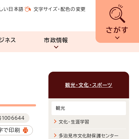
しい日本語
文字サイズ・配色の変更
さがす
ジネス
市政情報
観光・文化・スポーツ
観光
号
1006644
文化・生涯学習
字で印刷
多治見市文化財保護センター