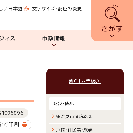
しい日本語
文字サイズ・配色の変更
さがす
ジネス
市政情報
暮らし・手続き
防災・防犯
号
1005896
多治見市消防本部
字で印刷
戸籍・住民票・旅券