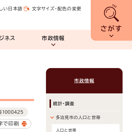
しい日本語
文字サイズ・配色の変更
さがす
ジネス
市政情報
市政情報
統計・調査
号
1008425
多治見市の人口と世帯
字で印刷
人口と世帯