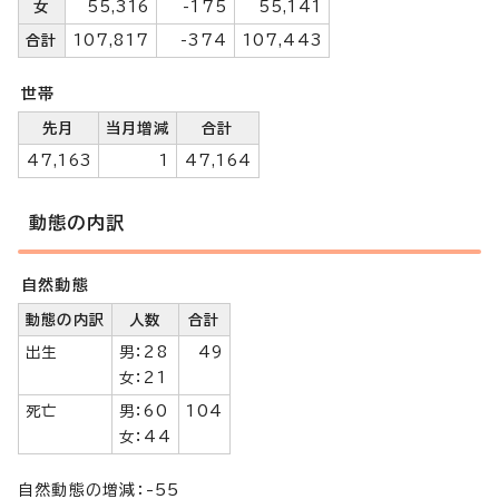
女
55,316
-175
55,141
合計
107,817
-374
107,443
世帯
先月
当月増減
合計
47,163
1
47,164
動態の内訳
自然動態
動態の内訳
人数
合計
出生
男：28
49
女：21
死亡
男：60
104
女：44
自然動態の増減：-55