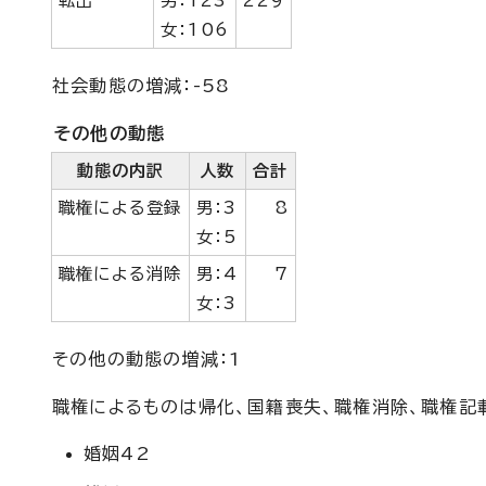
転出
男：123
229
女：106
社会動態の増減：-58
その他の動態
動態の内訳
人数
合計
職権による登録
男：3
8
女：5
職権による消除
男：4
7
女：3
その他の動態の増減：1
職権によるものは帰化、国籍喪失、職権消除、職権記
婚姻42