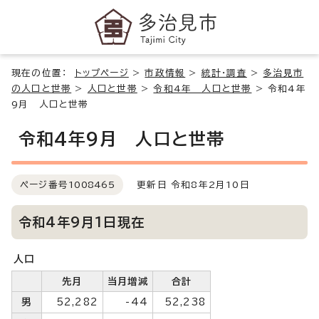
現在の位置：
トップページ
>
市政情報
>
統計・調査
>
多治見市
の人口と世帯
>
人口と世帯
>
令和4年 人口と世帯
>
令和4年
9月 人口と世帯
令和4年9月 人口と世帯
ページ番号
1008465
更新日 令和8年2月10日
令和4年9月1日現在
人口
先月
当月増減
合計
男
52,282
-44
52,238