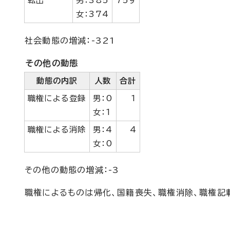
転出
男：385
759
女：374
社会動態の増減：-321
その他の動態
動態の内訳
人数
合計
職権による登録
男：0
1
女：1
職権による消除
男：4
4
女：0
その他の動態の増減：-3
職権によるものは帰化、国籍喪失、職権消除、職権記