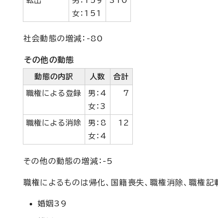
転出
男：159
310
女：151
社会動態の増減：-80
その他の動態
動態の内訳
人数
合計
職権による登録
男：4
7
女：3
職権による消除
男：8
12
女：4
その他の動態の増減：-5
職権によるものは帰化、国籍喪失、職権消除、職権記
婚姻39