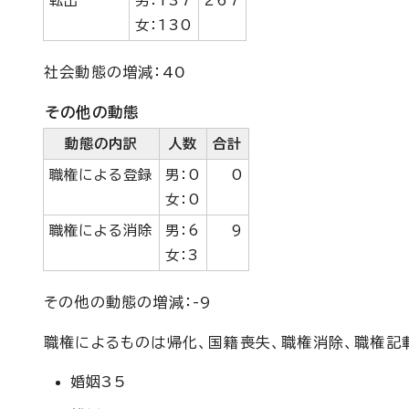
転出
男：137
267
女：130
社会動態の増減：40
その他の動態
動態の内訳
人数
合計
職権による登録
男：0
0
女：0
職権による消除
男：6
9
女：3
その他の動態の増減：-9
職権によるものは帰化、国籍喪失、職権消除、職権記
婚姻35