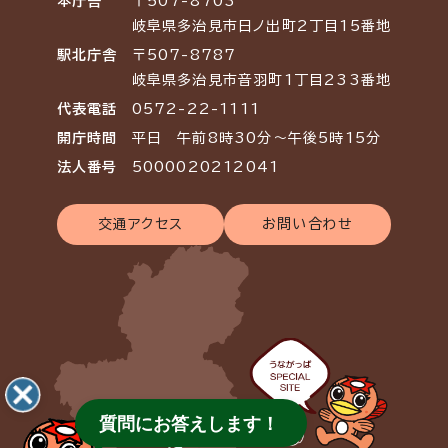
本庁舎
〒507-8703
岐阜県多治見市日ノ出町2丁目15番地
駅北庁舎
〒507-8787
岐阜県多治見市音羽町1丁目233番地
代表電話
0572-22-1111
開庁時間
平日 午前8時30分～午後5時15分
法人番号
5000020212041
交通アクセス
お問い合わせ
質問にお答えします！