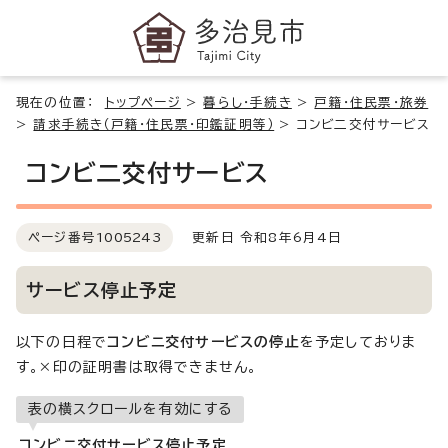
現在の位置：
トップページ
>
暮らし・手続き
>
戸籍・住民票・旅券
>
請求手続き（戸籍・住民票・印鑑証明等）
>
コンビ二交付サービス
コンビ二交付サービス
ページ番号
1005243
更新日 令和8年6月4日
サービス停止予定
以下の日程で
コンビニ交付サービスの停止
を予定しておりま
す。×印の証明書は取得できません。
表の横スクロールを有効にする
コンビニ交付サービス停止予定