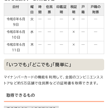
日付
曜
時
住民
印鑑証
税証
戸
戸籍の
日
間
票
明
明
籍
附票
令和8年6月
火
―
―
―
×
―
―
9日
令和8年6月
水
―
―
―
×
―
―
10日
令和8年6月
木
―
―
―
×
―
―
11日
「いつでも」「どこでも」「簡単に」
マイナンバーカードの機能を利用して、全国のコンビニエンスス
トアなど約5万店舗で住民票などの証明書を取得できます。
取得できるもの