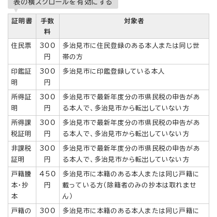
表の横スクロールを有効にする
証明書
手数
対象者
料
住民票
300
多治見市に住民登録のある本人または同じ世
円
帯の方
印鑑証
300
多治見市に印鑑登録している本人
明
円
所得証
300
多治見市で最新年度分の市県民税の申告があ
明
円
る本人で、多治見市から転出していない方
所得課
300
多治見市で最新年度分の市県民税の申告があ
税証明
円
る本人で、多治見市から転出していない方
非課税
300
多治見市で最新年度分の市県民税の申告があ
証明
円
る本人で、多治見市から転出していない方
戸籍謄
450
多治見市に本籍のある本人または同じ戸籍に
本・抄
円
載っている方（除籍者のみの抄本は取れませ
本
ん）
戸籍の
300
多治見市に本籍のある本人または同じ戸籍に