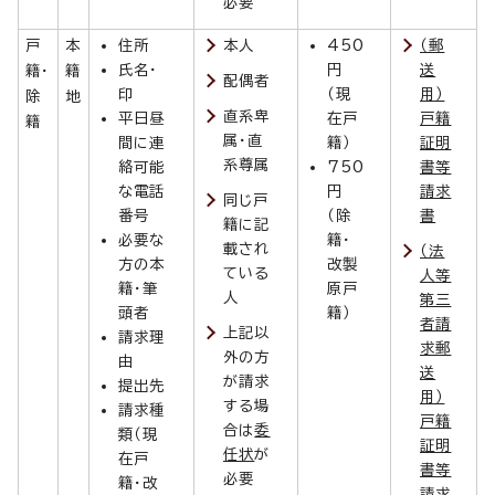
必要
戸
本
住所
本人
450
（郵
氏名・
円
送
籍・
籍
配偶者
印
（現
用）
除
地
直系卑
平日昼
在戸
戸籍
籍
属・直
間に連
籍）
証明
系尊属
絡可能
750
書等
な電話
円
請求
同じ戸
番号
（除
書
籍に記
必要な
籍・
載され
（法
方の本
改製
ている
人等
籍・筆
原戸
人
第三
頭者
籍）
者請
上記以
請求理
求郵
外の方
由
送
が請求
提出先
用）
する場
請求種
戸籍
合は
委
類（現
証明
任状
が
在戸
書等
必要
籍・改
請求