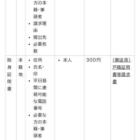
方の本
籍・筆
頭者
請求理
由
提出先
必要枚
数
独
本
住所
本人
300円
（郵送用）
氏名・
身
籍
戸籍証明
印
証
地
書等請求
平日昼
明
書
間に連
書
絡可能
な電話
番号
必要な
方の本
籍・筆
頭者