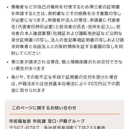
債権者などが自己の権利を行使するため第三者の証明書
を申請するときは、契約書などその根拠を示す書類の写し
が必要になります。申請者が法人の場合、申請書に代表者
名（代表者印押印必要）と担当者の氏名・住所を記入し、担
当者の本人確認書類（社員証および運転免許証など公的な
身分証明書）の写し、法人の登記事項証明書の写しおよび請
求対象者と当該法人との契約関係を証する書類の写しを同
封してください
第三者が請求される場合、個人情報保護のため交付できな
い場合があります
偽りや、その他不正な手段で証明書の交付を受けた場合
は、戸籍法または住民基本台帳法により30万円以下の罰
金に処せられます
このページに関する
お問い合わせ
市民福祉部 市民課 窓口・戸籍グループ
〒507-8787 多治見市音羽町1丁目233番地