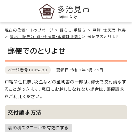
現在の位置：
トップページ
>
暮らし・手続き
>
戸籍・住民票・旅券
>
請求手続き（戸籍・住民票・印鑑証明等）
>
郵便でのとりよせ
郵便でのとりよせ
ページ番号
1005238
更新日 令和8年3月23日
戸籍や住民票、税金などの証明書の一部は、郵便で交付請求す
ることができます。窓口にお越しになれない場合は、郵便請求
をご利用ください。
交付請求方法
表の横スクロールを有効にする