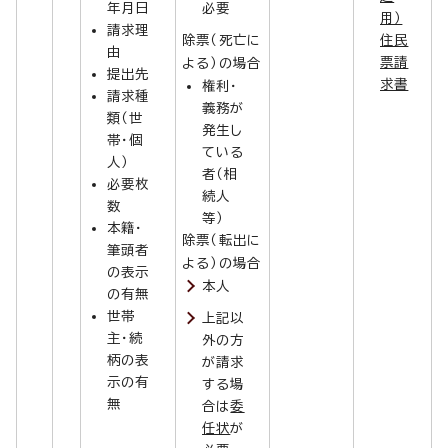
年月日
必要
用）
請求理
除票（死亡に
住民
由
票請
よる）の場合
提出先
求書
権利・
請求種
義務が
類（世
発生し
帯・個
ている
人）
者（相
必要枚
続人
数
等）
本籍・
除票（転出に
筆頭者
よる）の場合
の表示
本人
の有無
世帯
上記以
主・続
外の方
柄の表
が請求
示の有
する場
無
合は
委
任状
が