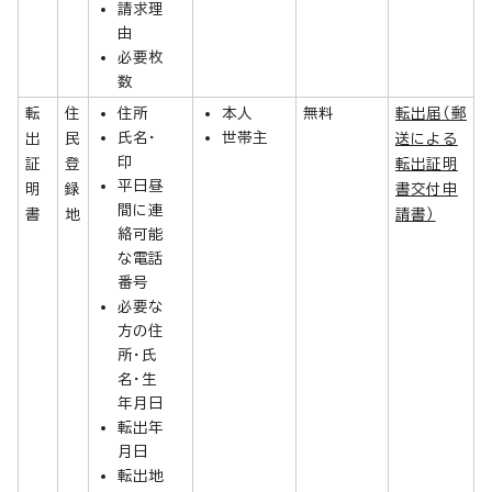
請求理
由
必要枚
数
転
住
住所
本人
無料
転出届（郵
氏名・
世帯主
出
民
送による
印
証
登
転出証明
平日昼
明
録
書交付申
間に連
書
地
請書）
絡可能
な電話
番号
必要な
方の住
所・氏
名・生
年月日
転出年
月日
転出地