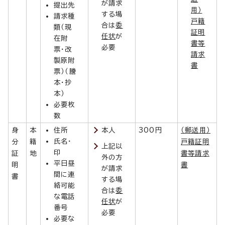
が請求
提出先
用）
する場
請求種
戸籍
合は
委
類（現
証明
任状
が
在附
書等
必要
票・改
請求
製原附
書
票）（謄
本・抄
本）
必要枚
数
身
本
住所
本人
300円
（郵送用）
氏名・
分
籍
戸籍証明
上記以
印
証
地
書等請求
外の方
平日昼
明
書
が請求
間に連
書
する場
絡可能
合は
委
な電話
任状
が
番号
必要
必要な