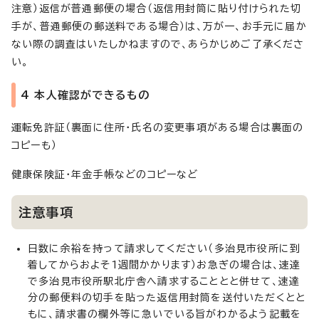
注意）返信が普通郵便の場合（返信用封筒に貼り付けられた切
手が、普通郵便の郵送料である場合）は、万が一、お手元に届か
ない際の調査はいたしかねますので、あらかじめご了承くださ
い。
4 本人確認ができるもの
運転免許証（裏面に住所・氏名の変更事項がある場合は裏面の
コピーも）
健康保険証・年金手帳などのコピーなど
注意事項
日数に余裕を持って請求してください（多治見市役所に到
着してからおよそ1週間かかります）お急ぎの場合は、速達
で多治見市役所駅北庁舎へ請求することとと併せて、速達
分の郵便料の切手を貼った返信用封筒を送付いただくとと
もに、請求書の欄外等に急いでいる旨がわかるよう記載を