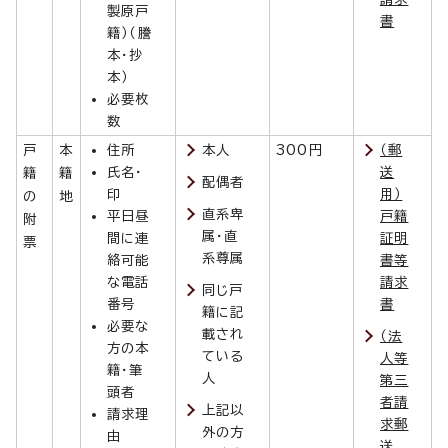
製原戸
書
籍）（謄
本・抄
本）
必要枚
数
戸
本
住所
本人
300円
（郵
氏名・
送
籍
籍
配偶者
印
用）
の
地
直系卑
平日昼
戸籍
附
属・直
間に連
証明
票
系尊属
絡可能
書等
な電話
請求
同じ戸
番号
書
籍に記
必要な
載され
（法
方の本
ている
人等
籍・筆
人
第三
頭者
者請
上記以
請求理
求郵
外の方
由
送