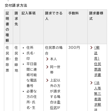
交付請求方法
証
請
記入事項
請求できる
手数料
請求書様
明
求
人
式
書
先
の
種
類
住
住
住所
住民票の場
300円
（郵
氏名・
送
民
民
合
印
用）
票・
登
本人
平日昼
住民
除
録
同一世
間に連
票請
票
地
帯
絡可能
求書
な電話
上記以
（法
番号
外の方
人等
必要な
が請求
第三
方の住
する場
者請
所・氏
合は
委
求郵
名・生
任状
が
送