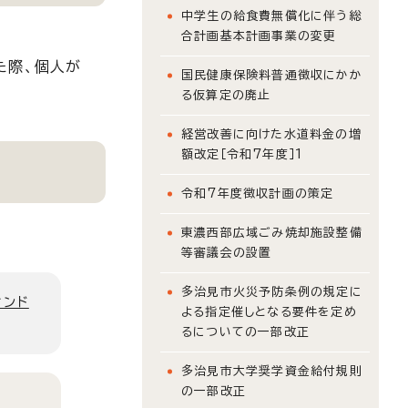
中学生の給食費無償化に伴う総
合計画基本計画事業の変更
た際、個人が
国民健康保険料普通徴収にかか
る仮算定の廃止
経営改善に向けた水道料金の増
額改定［令和7年度］1
令和7年度徴収計画の策定
東濃西部広域ごみ焼却施設整備
等審議会の設置
多治見市火災予防条例の規定に
ィンド
よる指定催しとなる要件を定め
るについての一部改正
多治見市大学奨学資金給付規則
の一部改正