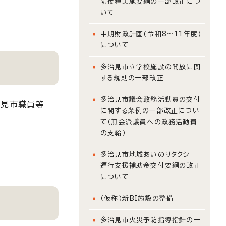
防接種実施要綱の一部改正につ
いて
中期財政計画(令和8～11年度)
について
多治見市立学校施設の開放に関
する規則の一部改正
多治見市議会政務活動費の交付
治見市職員等
に関する条例の一部改正につい
て（無会派議員への政務活動費
の支給）
多治見市地域あいのりタクシー
運行支援補助金交付要綱の改正
について
（仮称）新BI施設の整備
多治見市火災予防指導指針の一