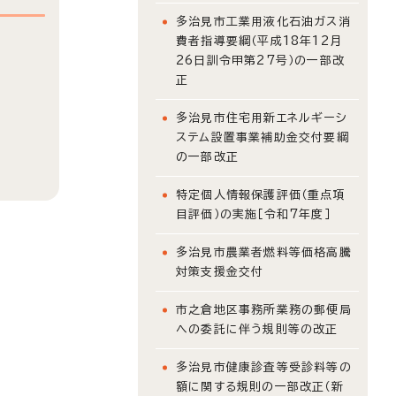
多治見市工業用液化石油ガス消
費者指導要綱（平成18年12月
26日訓令甲第27号）の一部改
正
多治見市住宅用新エネルギーシ
ステム設置事業補助金交付要綱
の一部改正
特定個人情報保護評価（重点項
目評価）の実施［令和7年度］
多治見市農業者燃料等価格高騰
対策支援金交付
市之倉地区事務所業務の郵便局
への委託に伴う規則等の改正
多治見市健康診査等受診料等の
額に関する規則の一部改正（新