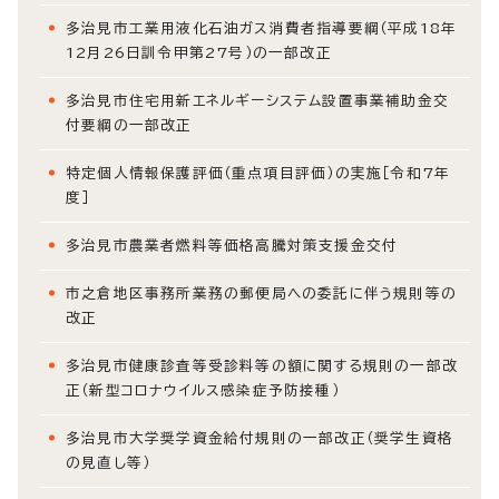
多治見市工業用液化石油ガス消費者指導要綱（平成18年
12月26日訓令甲第27号）の一部改正
多治見市住宅用新エネルギーシステム設置事業補助金交
付要綱の一部改正
特定個人情報保護評価（重点項目評価）の実施［令和7年
度］
多治見市農業者燃料等価格高騰対策支援金交付
市之倉地区事務所業務の郵便局への委託に伴う規則等の
改正
多治見市健康診査等受診料等の額に関する規則の一部改
正（新型コロナウイルス感染症予防接種）
多治見市大学奨学資金給付規則の一部改正（奨学生資格
の見直し等）