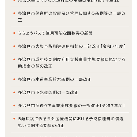
経営改善に向けた水道料金の増額改定［令和7年度］2
多治見市保育所の設置及び管理に関する条例等の一部改
正
ききょうバスで使用可能な回数券の新設
多治見市火災予防指導運用指針の一部改正［令和7年度］
多治見市成年後見制度利用支援事業実施要綱に規定する
助成金の額の改正
多治見市水道事業給水条例の一部改正
多治見市下水道条例の一部改正
多治見市産後ケア事業実施要綱の一部改正［令和7年度］
B類疾病に係る県外医療機関における予防接種費の償還
払いに関する要綱の改正