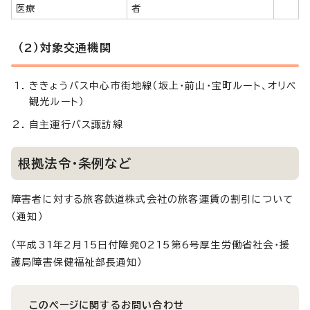
医療
者
（2）対象交通機関
ききょうバス中心市街地線（坂上・前山・宝町ルート、オリベ
観光ルート）
自主運行バス諏訪線
根拠法令・条例など
障害者に対する旅客鉄道株式会社の旅客運賃の割引について
（通知）
（平成31年2月15日付障発0215第6号厚生労働省社会・援
護局障害保健福祉部長通知）
このページに関する
お問い合わせ