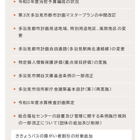
令和8年度当初予算編成の状況
第3次多治見市都市計画マスタープランの中間改訂
多治見都市計画用途地域、特別用途地区、風致地区の変
更
多治見都市計画自由通路（多治見駅南北連絡線）の変更
特定個人情報保護評価（重点項目評価）の実施
多治見市関谷文庫基金条例の一部改正
多治見市役所新庁舎建築基本設計（案）（再実施）
令和8年度水質検査計画策定
総合福祉センターの設置及び管理に関する条例施行規則
の一部改正について（団体の追加及び削除）
ききょうバスの障がい者割引の対象追加