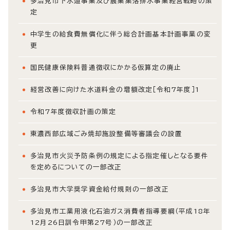
多治見市下水道事業及び農業集落排水事業経営戦略の策
定
中学生の給食費無償化に伴う総合計画基本計画事業の変
更
国民健康保険料普通徴収にかかる仮算定の廃止
経営改善に向けた水道料金の増額改定［令和7年度］1
令和7年度徴収計画の策定
東濃西部広域ごみ焼却施設整備等審議会の設置
多治見市火災予防条例の規定による指定催しとなる要件
を定めるについての一部改正
多治見市大学奨学資金給付規則の一部改正
多治見市工業用液化石油ガス消費者指導要綱（平成18年
12月26日訓令甲第27号）の一部改正