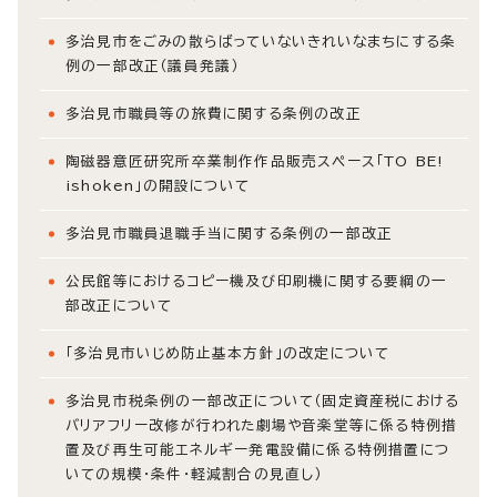
多治見市をごみの散らばっていないきれいなまちにする条
例の一部改正（議員発議）
多治見市職員等の旅費に関する条例の改正
陶磁器意匠研究所卒業制作作品販売スペース「TO BE!
ishoken」の開設について
多治見市職員退職手当に関する条例の一部改正
公民館等におけるコピー機及び印刷機に関する要綱の一
部改正について
「多治見市いじめ防止基本方針」の改定について
多治見市税条例の一部改正について（固定資産税における
バリアフリー改修が行われた劇場や音楽堂等に係る特例措
置及び再生可能エネルギー発電設備に係る特例措置につ
いての規模・条件・軽減割合の見直し）