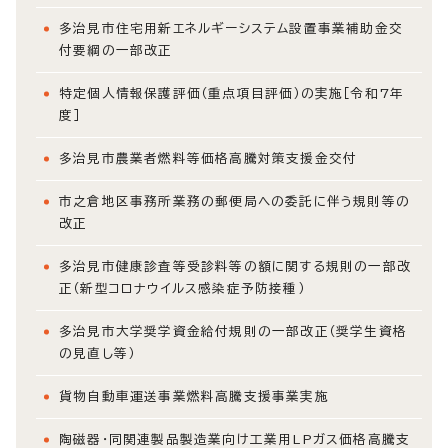
多治見市住宅用新エネルギーシステム設置事業補助金交
付要綱の一部改正
特定個人情報保護評価（重点項目評価）の実施［令和7年
度］
多治見市農業者燃料等価格高騰対策支援金交付
市之倉地区事務所業務の郵便局への委託に伴う規則等の
改正
多治見市健康診査等受診料等の額に関する規則の一部改
正（新型コロナウイルス感染症予防接種）
多治見市大学奨学資金給付規則の一部改正（奨学生資格
の見直し等）
貨物自動車運送事業燃料高騰支援事業実施
陶磁器・同関連製品製造業向け工業用LPガス価格高騰支