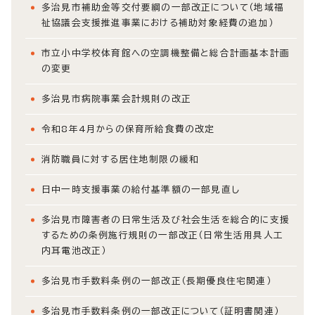
多治見市補助金等交付要綱の一部改正について（地域福
祉協議会支援推進事業における補助対象経費の追加）
市立小中学校体育館への空調機整備と総合計画基本計画
の変更
多治見市病院事業会計規則の改正
令和8年4月からの保育所給食費の改定
消防職員に対する居住地制限の緩和
日中一時支援事業の給付基準額の一部見直し
多治見市障害者の日常生活及び社会生活を総合的に支援
するための条例施行規則の一部改正（日常生活用具人工
内耳電池改正）
多治見市手数料条例の一部改正（長期優良住宅関連）
多治見市手数料条例の一部改正について（証明書関連）