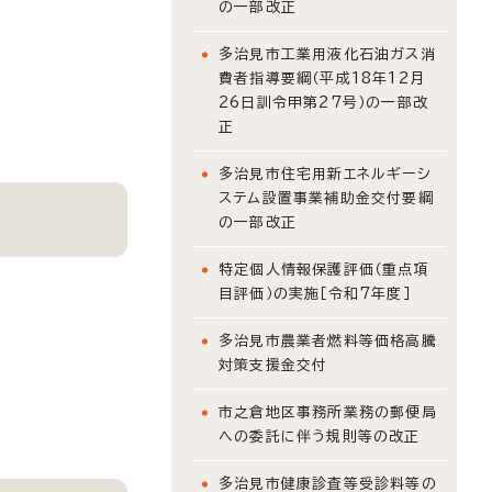
の一部改正
多治見市工業用液化石油ガス消
費者指導要綱（平成18年12月
26日訓令甲第27号）の一部改
正
多治見市住宅用新エネルギーシ
ステム設置事業補助金交付要綱
の一部改正
特定個人情報保護評価（重点項
目評価）の実施［令和7年度］
多治見市農業者燃料等価格高騰
対策支援金交付
市之倉地区事務所業務の郵便局
への委託に伴う規則等の改正
多治見市健康診査等受診料等の