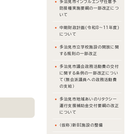
多治見市インフルエンザ任意予
防接種実施要綱の一部改正につ
いて
中期財政計画(令和8～11年度)
について
多治見市立学校施設の開放に関
する規則の一部改正
多治見市議会政務活動費の交付
に関する条例の一部改正につい
て（無会派議員への政務活動費
の支給）
多治見市地域あいのりタクシー
運行支援補助金交付要綱の改正
について
（仮称）新BI施設の整備