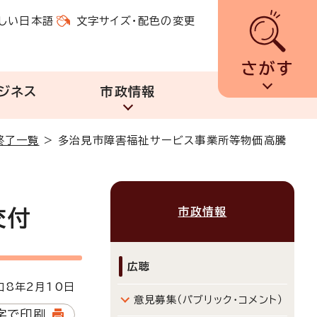
しい日本語
文字サイズ・配色の変更
さがす
ジネス
市政情報
終了一覧
>
多治見市障害福祉サービス事業所等物価高騰
市政情報
交付
広聴
8年2月10日
意見募集（パブリック・コメント）
字で印刷