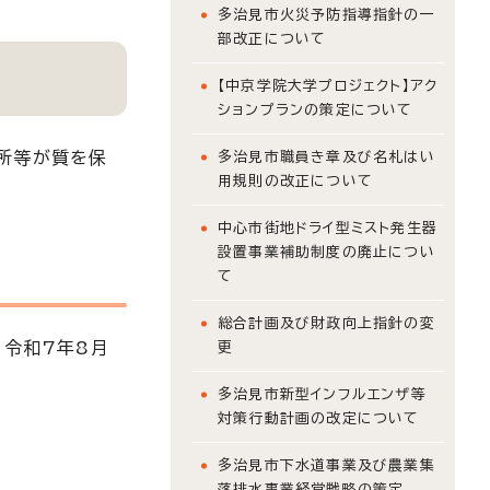
多治見市火災予防指導指針の一
部改正について
【中京学院大学プロジェクト】アク
ションプランの策定について
所等が質を保
多治見市職員き章及び名札はい
用規則の改正について
中心市街地ドライ型ミスト発生器
設置事業補助制度の廃止につい
て
総合計画及び財政向上指針の変
令和7年8月
更
多治見市新型インフルエンザ等
対策行動計画の改定について
多治見市下水道事業及び農業集
落排水事業経営戦略の策定