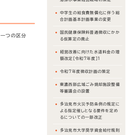
中学生の給食費無償化に伴う総
合計画基本計画事業の変更
国民健康保険料普通徴収にかか
る一つの区分
る仮算定の廃止
経営改善に向けた水道料金の増
額改定［令和7年度］1
令和7年度徴収計画の策定
東濃西部広域ごみ焼却施設整備
等審議会の設置
多治見市火災予防条例の規定に
よる指定催しとなる要件を定め
るについての一部改正
多治見市大学奨学資金給付規則