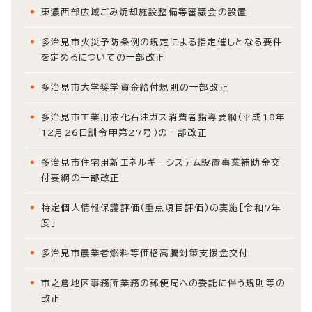
東濃西部広域ごみ焼却施設整備等審議会の設置
多治見市火災予防条例の規定による指定催しとなる要件
を定めるについての一部改正
多治見市大学奨学資金給付規則の一部改正
多治見市工業用液化石油ガス消費者指導要綱（平成18年
12月26日訓令甲第27号）の一部改正
多治見市住宅用新エネルギーシステム設置事業補助金交
付要綱の一部改正
特定個人情報保護評価（重点項目評価）の実施［令和7年
度］
多治見市農業者燃料等価格高騰対策支援金交付
市之倉地区事務所業務の郵便局への委託に伴う規則等の
改正