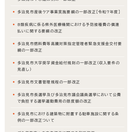
多治見市産後ケア事業実施要綱の一部改正［令和7年度］
B類疾病に係る県外医療機関における予防接種費の償還
払いに関する要綱の改正
多治見市燃料費等高騰対策指定管理者緊急支援金交付要
綱の一部改正
多治見市大学奨学資金給付規則の一部改正（収入要件の
見直し）
多治見市文書管理規程の一部改正
多治見市長選挙及び多治見市議会議員選挙において公費
で負担する選挙運動費用の限度額の改正
多治見市における建築物に附置する駐車施設に関する条
例の一部改正ついて