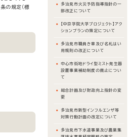
多治見市火災予防指導指針の一
条の規定（標
部改正について
【中京学院大学プロジェクト】アク
ションプランの策定について
多治見市職員き章及び名札はい
用規則の改正について
中心市街地ドライ型ミスト発生器
設置事業補助制度の廃止につい
て
総合計画及び財政向上指針の変
更
多治見市新型インフルエンザ等
対策行動計画の改定について
多治見市下水道事業及び農業集
落排水事業経営戦略の策定