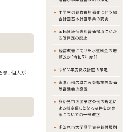
中学生の給食費無償化に伴う総
合計画基本計画事業の変更
国民健康保険料普通徴収にかか
る仮算定の廃止
経営改善に向けた水道料金の増
額改定［令和7年度］1
令和7年度徴収計画の策定
た際、個人が
東濃西部広域ごみ焼却施設整備
等審議会の設置
多治見市火災予防条例の規定に
よる指定催しとなる要件を定め
るについての一部改正
多治見市大学奨学資金給付規則