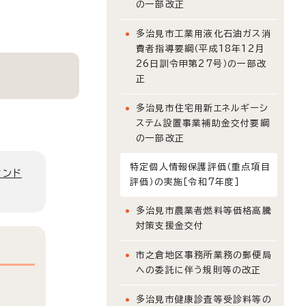
の一部改正
多治見市工業用液化石油ガス消
費者指導要綱（平成18年12月
26日訓令甲第27号）の一部改
正
多治見市住宅用新エネルギーシ
ステム設置事業補助金交付要綱
の一部改正
特定個人情報保護評価（重点項目
ィンド
評価）の実施［令和7年度］
多治見市農業者燃料等価格高騰
対策支援金交付
市之倉地区事務所業務の郵便局
への委託に伴う規則等の改正
多治見市健康診査等受診料等の