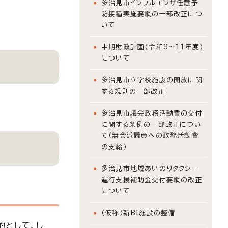
多治見市インフルエンザ任意予
防接種実施要綱の一部改正につ
いて
中期財政計画(令和8～11年度)
について
多治見市立学校施設の開放に関
する規則の一部改正
多治見市議会政務活動費の交付
に関する条例の一部改正につい
て（無会派議員への政務活動費
の支給）
多治見市地域あいのりタクシー
運行支援補助金交付要綱の改正
について
（仮称）新BI施設の整備
的として、し