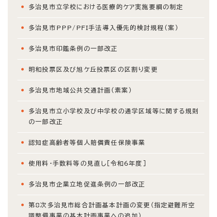
多治見市立学校における医療的ケア実施要綱の制定
多治見市PPP/PFI手法導入優先的検討規程（案）
多治見市印鑑条例の一部改正
明和投票区及び旭ケ丘投票区の区割り変更
多治見市地域公共交通計画（素案）
多治見市立小学校及び中学校の通学区域等に関する規則
の一部改正
認知症高齢者等個人賠償責任保険事業
使用料・手数料等の見直し［令和6年度］
多治見市企業立地促進条例の一部改正
第8次多治見市総合計画基本計画の変更（指定避難所空
調整備事業の基本計画事業への追加）