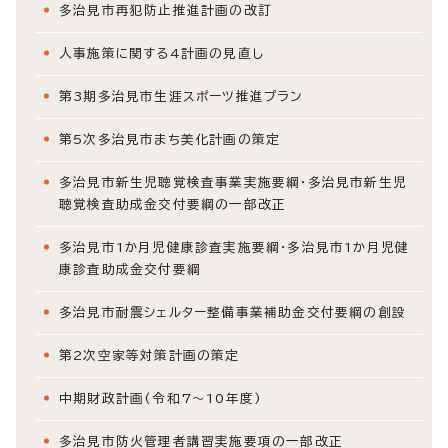
多治見市再犯防止推進計画の改訂
人事施策に関する4計画の見直し
第3期多治見市生涯スポーツ推進プラン
第5次多治見市まち美化計画の策定
多治見市新生児聴覚検査事業実施要綱・多治見市新生児
聴覚検査助成金交付要綱の一部改正
多治見市1か月児健康診査実施要綱・多治見市1か月児健
康診査助成金交付要綱
多治見市耐震シェルター整備事業補助金交付要綱の創設
第2次空家等対策計画の策定
中期財政計画(令和7～10年度)
多治見市防火管理者講習実施要項の一部改正