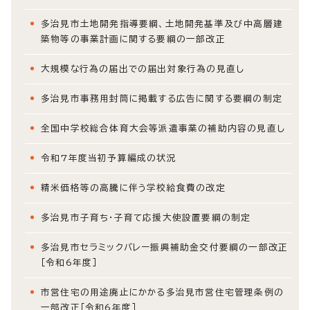
多治見市土地開発指導要綱、土地開発基準及び中高層建
築物等の事業計画に関する要綱の一部改正
大規模な行為の届出での届出対象行為の見直し
多治見市事務用封筒に掲載する広告に関する要綱の制定
全国中学校総合体育大会等派遣事業の補助内容の見直し
令和7年度当初予算編成の状況
精米価格等の高騰に伴う学校給食費の改定
多治見市子育ち・子育て応援大使設置要綱の制定
多治見市セラミックバレー振興補助金交付要綱の一部改正
［令和6年度］
市営住宅の用途廃止にかかる多治見市営住宅管理条例の
一部改正［令和6年度］