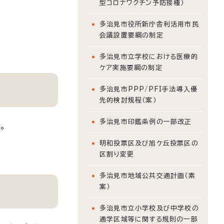
型コロナワクチン予防接種）
多治見市役所新庁舎利活用市民
会議設置要綱の制定
多治見市立学校における医療的
ケア実施要綱の制定
多治見市PPP/PFI手法導入優
先的検討規程（案）
多治見市印鑑条例の一部改正
。
明和投票区及び旭ケ丘投票区の
区割り変更
多治見市地域公共交通計画（素
案）
多治見市立小学校及び中学校の
通学区域等に関する規則の一部