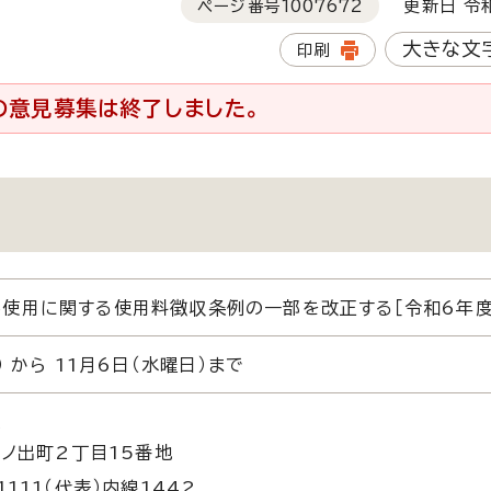
ページ番号
1007672
更新日 令和
大きな文
印刷
の意見募集は終了しました。
使用に関する使用料徴収条例の一部を改正する［令和6年度
 から 11月6日（水曜日）まで
課
日ノ出町2丁目15番地
1111（代表）内線1442