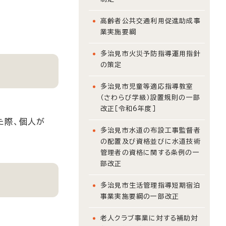
高齢者公共交通利用促進助成事
業実施要綱
多治見市火災予防指導運用指針
の策定
多治見市児童等適応指導教室
（さわらび学級）設置規則の一部
改正［令和6年度］
た際、個人が
多治見市水道の布設工事監督者
の配置及び資格並びに水道技術
管理者の資格に関する条例の一
部改正
多治見市生活管理指導短期宿泊
事業実施要綱の一部改正
老人クラブ事業に対する補助対