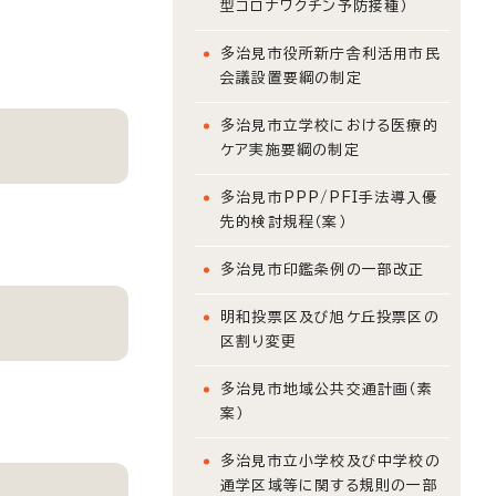
型コロナワクチン予防接種）
多治見市役所新庁舎利活用市民
会議設置要綱の制定
多治見市立学校における医療的
ケア実施要綱の制定
多治見市PPP/PFI手法導入優
先的検討規程（案）
多治見市印鑑条例の一部改正
明和投票区及び旭ケ丘投票区の
区割り変更
多治見市地域公共交通計画（素
案）
多治見市立小学校及び中学校の
通学区域等に関する規則の一部