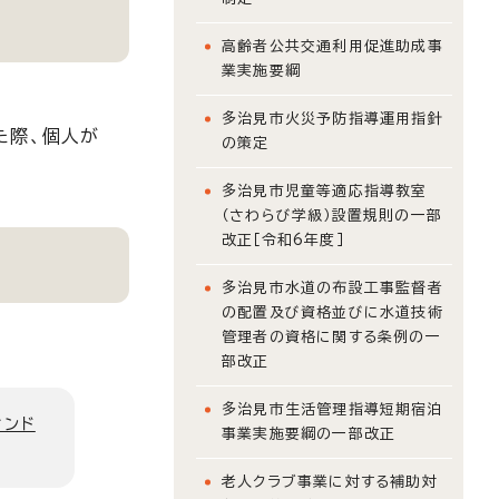
高齢者公共交通利用促進助成事
業実施要綱
多治見市火災予防指導運用指針
た際、個人が
の策定
多治見市児童等適応指導教室
（さわらび学級）設置規則の一部
改正［令和6年度］
多治見市水道の布設工事監督者
の配置及び資格並びに水道技術
管理者の資格に関する条例の一
部改正
多治見市生活管理指導短期宿泊
ィンド
事業実施要綱の一部改正
老人クラブ事業に対する補助対