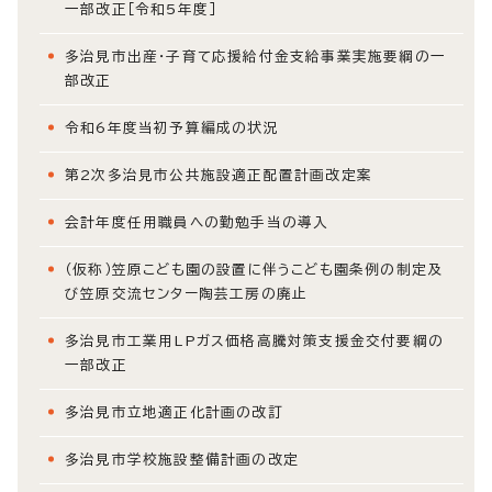
一部改正［令和5年度］
多治見市出産・子育て応援給付金支給事業実施要綱の一
部改正
令和6年度当初予算編成の状況
第2次多治見市公共施設適正配置計画改定案
会計年度任用職員への勤勉手当の導入
（仮称）笠原こども園の設置に伴うこども園条例の制定及
び笠原交流センター陶芸工房の廃止
多治見市工業用LPガス価格高騰対策支援金交付要綱の
一部改正
多治見市立地適正化計画の改訂
多治見市学校施設整備計画の改定