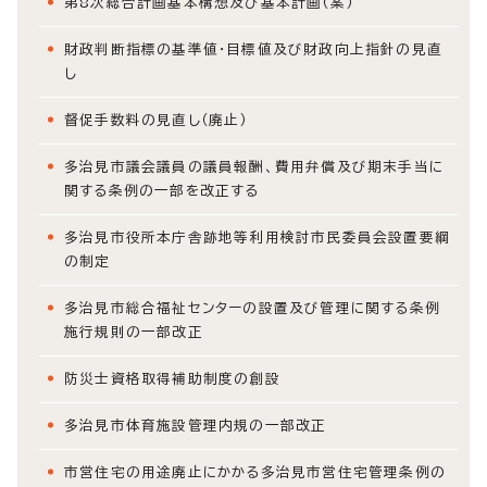
第8次総合計画基本構想及び基本計画（案）
財政判断指標の基準値・目標値及び財政向上指針の見直
し
督促手数料の見直し（廃止）
多治見市議会議員の議員報酬、費用弁償及び期末手当に
関する条例の一部を改正する
多治見市役所本庁舎跡地等利用検討市民委員会設置要綱
の制定
多治見市総合福祉センターの設置及び管理に関する条例
施行規則の一部改正
防災士資格取得補助制度の創設
多治見市体育施設管理内規の一部改正
市営住宅の用途廃止にかかる多治見市営住宅管理条例の