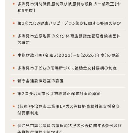
多治見市消防職員服制及び被服貸与規則の一部改正［令
和5年度］
第3次たじみ健康ハッピープラン策定に関する要綱の制定
多治見市笠原地区の文化・体育施設指定管理者候補団体
の選定
中期財政計画（令和5（2023）～8（2026）年度）の更新
多治見市子どもの居場所づくり補助金交付要綱の制定
新庁舎建設推進室の設置
第2次多治見市公共施設適正配置計画の原案
（仮称）多治見市工業用LPガス等価格高騰対策支援金交
付要綱制定
多治見市議会議員の請負の状況の公表に関する条例及び
条例施行規程を制定する