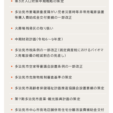
第3次人口対策中期戦略の策定
多治見市要電源重度障がい児者災害時等非常用電源装置
等購入費助成金交付要綱の一部改正
火葬場残骨灰の取り扱い
中期財政計画（令和6～9年度）
多治見市税条例の一部改正（固定資産税におけるバイオマ
ス発電設備の軽減割合の見直し）
多治見市空家等審議会設置条例の一部改正
多治見市危険物規制審査基準の策定
多治見市高齢者保健福祉計画推進協議会設置要綱の策定
第7期多治見市産業・観光振興計画の策定
多治見市中心市街地店舗併用住宅分離改装費補助金交付