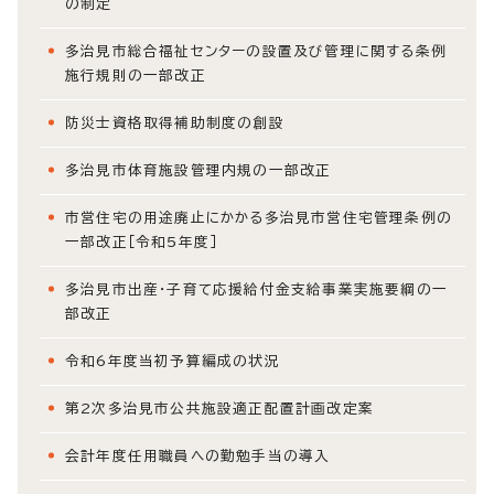
の制定
多治見市総合福祉センターの設置及び管理に関する条例
施行規則の一部改正
防災士資格取得補助制度の創設
多治見市体育施設管理内規の一部改正
市営住宅の用途廃止にかかる多治見市営住宅管理条例の
一部改正［令和5年度］
多治見市出産・子育て応援給付金支給事業実施要綱の一
部改正
令和6年度当初予算編成の状況
第2次多治見市公共施設適正配置計画改定案
会計年度任用職員への勤勉手当の導入