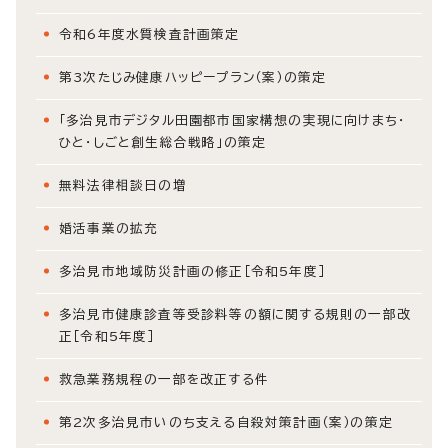
令和6年度水質検査計画策定
第3次たじみ健康ハッピープラン（案）の策定
「多治見市デジタル田園都市国家構想の実現に向けまち・
ひと・しごと創生総合戦略」の策定
無料法律相談日の増
婚活事業の拡充
多治見市地域防災計画の修正［令和5年度］
多治見市健康診査等受診料等の額に関する規則の一部改
正［令和5年度］
救急業務規程の一部を改正する件
第2次多治見市いのち支える自殺対策計画（案）の策定