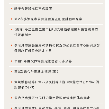
新庁舎建設推進室の設置
第2次多治見市公共施設適正配置計画の原案
（仮称）多治見市工業用LPガス等価格高騰対策支援金交
付要綱制定
多治見市議会議員の請負の状況の公表に関する条例及び
条例施行規程を制定する
令和5年度火葬場指定管理者の非公募
第8次総合計画基本構想（案）
大規模修繕等に伴い公民館等を臨時休館させるための例
規整備ついて
多治見市養正公民館の指定管理者候補団体の選定
多治見市消防団員の定員、任免、給与、服務等に関する条