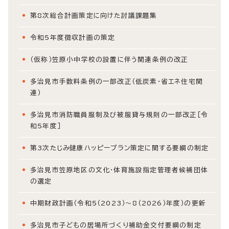
第8次総合計画策定に向けた討議課題集
令和5年度徴収計画の策定
（仮称）笠原小中学校の設置に伴う関連条例の改正
多治見市手数料条例の一部改正（低炭素・省エネ住宅関
連）
多治見市消防職員服制及び被服貸与規則の一部改正［令
和5年度］
第3次たじみ健康ハッピープラン策定に関する要綱の制定
多治見市笠原地区の文化・体育施設指定管理者候補団体
の選定
中期財政計画（令和5（2023）～8（2026）年度）の更新
多治見市子どもの居場所づくり補助金交付要綱の制定