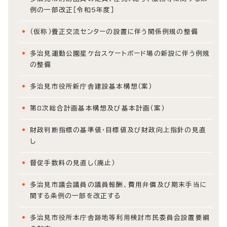
例の一部改正［令和5年度］
（仮称）養正交流センターの設置に伴う関係例規の整備
多治見運動公園星ケ台スケートボード場の新設に伴う例規
の整備
多治見市役所新庁舎建設基本構想（案）
第8次総合計画基本構想及び基本計画（案）
財政判断指標の基準値・目標値及び財政向上指針の見直
し
督促手数料の見直し（廃止）
多治見市議会議員の議員報酬、費用弁償及び期末手当に
関する条例の一部を改正する
多治見市役所本庁舎跡地等利用検討市民委員会設置要綱