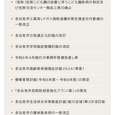
（仮称）笠原こども園の設置に伴うこども園条例の制定及
び笠原交流センター陶芸工房の廃止
多治見市工業用LPガス価格高騰対策支援金交付要綱の
一部改正
多治見市立地適正化計画の改訂
多治見市学校施設整備計画の改定
令和6年4月施行の事務所管課見直し等
多治見市高齢者保健福祉計画2024（素案）
債権管理計画（令和6年度～令和9年度）の策定
「多治見市民病院経営強化プラン（案）」の策定
多治見市生活排水対策推進計画（姫川流域）第3次改訂版
多治見市介護保険条例の一部改正