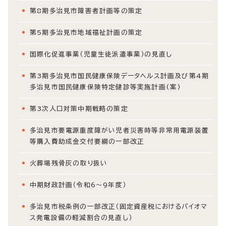
第8期多治見市障害者計画等の策定
第5期多治見市地域福祉計画の策定
国際化促進事業（児童生徒派遣事業）の見直し
第3期多治見市国民健康保険データヘルス計画及び第4期
多治見市国民健康保険特定健診等実施計画(案)
第3次人口対策中期戦略の策定
多治見市要電源重度障がい児者災害時等非常用電源装置
等購入費助成金交付要綱の一部改正
火葬場残骨灰の取り扱い
中期財政計画（令和6～9年度）
多治見市税条例の一部改正（固定資産税におけるバイオマ
ス発電設備の軽減割合の見直し）