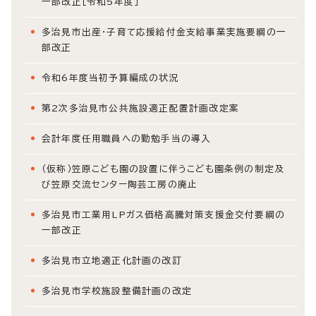
一部改正［令和5年度］
多治見市出産・子育て応援給付金支給事業実施要綱の一
部改正
令和6年度当初予算編成の状況
第2次多治見市公共施設適正配置計画改定案
会計年度任用職員への勤勉手当の導入
（仮称）笠原こども園の設置に伴うこども園条例の制定及
び笠原交流センター陶芸工房の廃止
多治見市工業用LPガス価格高騰対策支援金交付要綱の
一部改正
多治見市立地適正化計画の改訂
多治見市学校施設整備計画の改定