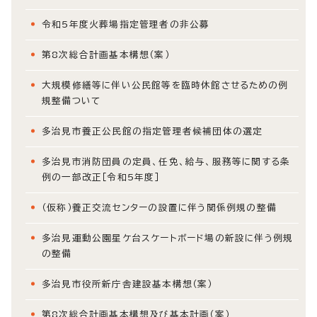
令和5年度火葬場指定管理者の非公募
第8次総合計画基本構想（案）
大規模修繕等に伴い公民館等を臨時休館させるための例
規整備ついて
多治見市養正公民館の指定管理者候補団体の選定
多治見市消防団員の定員、任免、給与、服務等に関する条
例の一部改正［令和5年度］
（仮称）養正交流センターの設置に伴う関係例規の整備
多治見運動公園星ケ台スケートボード場の新設に伴う例規
の整備
多治見市役所新庁舎建設基本構想（案）
第8次総合計画基本構想及び基本計画（案）