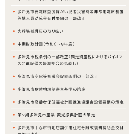
多治見市要電源重度障がい児者災害時等非常用電源装置
等購入費助成金交付要綱の一部改正
火葬場残骨灰の取り扱い
中期財政計画（令和6～9年度）
多治見市税条例の一部改正（固定資産税におけるバイオマ
ス発電設備の軽減割合の見直し）
多治見市空家等審議会設置条例の一部改正
多治見市危険物規制審査基準の策定
多治見市高齢者保健福祉計画推進協議会設置要綱の策定
第7期多治見市産業・観光振興計画の策定
多治見市中心市街地店舗併用住宅分離改装費補助金交付