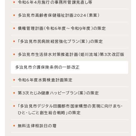
令和6年4月施行の事務所管課見直し等
多治見市高齢者保健福祉計画2024（素案）
債権管理計画（令和6年度～令和9年度）の策定
「多治見市民病院経営強化プラン（案）」の策定
多治見市生活排水対策推進計画（姫川流域）第3次改訂版
多治見市介護保険条例の一部改正
令和6年度水質検査計画策定
第3次たじみ健康ハッピープラン（案）の策定
「多治見市デジタル田園都市国家構想の実現に向けまち・
ひと・しごと創生総合戦略」の策定
無料法律相談日の増