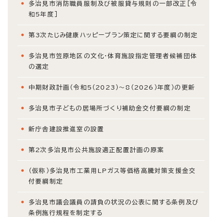
多治見市消防職員服制及び被服貸与規則の一部改正［令
和5年度］
第3次たじみ健康ハッピープラン策定に関する要綱の制定
多治見市笠原地区の文化・体育施設指定管理者候補団体
の選定
中期財政計画（令和5（2023）～8（2026）年度）の更新
多治見市子どもの居場所づくり補助金交付要綱の制定
新庁舎建設推進室の設置
第2次多治見市公共施設適正配置計画の原案
（仮称）多治見市工業用LPガス等価格高騰対策支援金交
付要綱制定
多治見市議会議員の請負の状況の公表に関する条例及び
条例施行規程を制定する