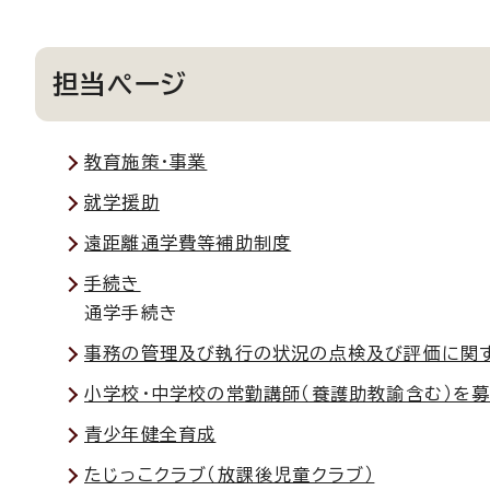
担当ページ
教育施策・事業
就学援助
遠距離通学費等補助制度
手続き
通学手続き
事務の管理及び執行の状況の点検及び評価に関
小学校・中学校の常勤講師（養護助教諭含む）を
青少年健全育成
たじっこクラブ（放課後児童クラブ）