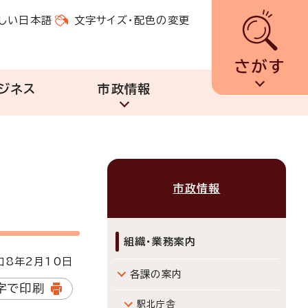
しい日本語
文字サイズ・配色の変更
さがす
ジネス
市政情報
市政情報
組織・業務案内
8年2月10日
各課の案内
字で印刷
駅北庁舎