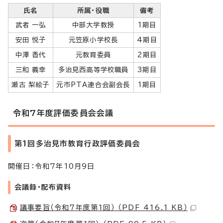
氏名
所属・役職
備考
武者 一弘
中部大学教授
1期目
安田 悦子
元笠原小学校長
4期目
中澤 香代
元教育委員
2期目
三和 義幸
多治見西高等学校職員
3期目
瀬古 梨絵子
元市PTA連合会副会長
1期目
令和7年度評価委員会会議
第1回多治見市教育行政評価委員会
開催日：令和7年10月9日
会議録・配布資料
議事要旨（令和7年度第1回） （PDF 416.1 KB）