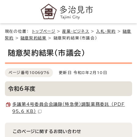
現在の位置：
トップページ
>
産業・ビジネス
>
入札・契約
>
随意
契約
>
随意契約結果
>
随意契約結果（市議会）
随意契約結果（市議会）
ページ番号
1006976
更新日 令和8年2月10日
令和6年度
多議第4号委員会会議録（特急便）調製業務委託 （PDF
95.6 KB）
このページに関する
お問い合わせ