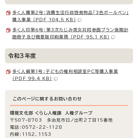
多く人購第2号：消費生活行政啓発物品「3色ボールペン」
購入事業 （PDF 104.5 KB）
多く人印第6号：第3次たじみ男女共同参画プラン後期計
画冊子及び概要版印刷業務 （PDF 95.1 KB）
令和3年度
多く人備第1号：子どもの権利相談室PC等購入事業
（PDF 99.4 KB）
このページに関する
お問い合わせ
環境文化部 くらし人権課 人権グループ
〒507-8703 多治見市日ノ出町2丁目15番地
電話：0572-22-1128
内線：1152、1153