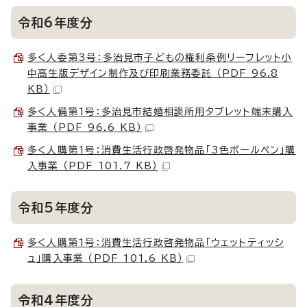
令和6年度分
多く人委第3号：多治見市子どもの権利条例リーフレット小
中高生版デザイン制作及び印刷業務委託 （PDF 96.8
KB）
多く人備第1号：多治見市結婚相談所用タブレット端末購入
事業 （PDF 96.6 KB）
多く人購第1号：消費生活行政啓発物品「3色ボールペン」購
入事業 （PDF 101.7 KB）
令和5年度分
多く人購第1号：消費生活行政啓発物品「ウェットティッシ
ュ」購入事業 （PDF 101.6 KB）
令和4年度分