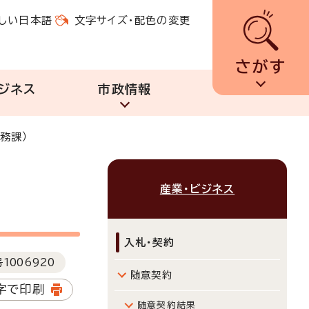
しい日本語
文字サイズ・配色の変更
さがす
ジネス
市政情報
務課）
産業・ビジネス
入札・契約
号
1006920
随意契約
字で印刷
随意契約結果