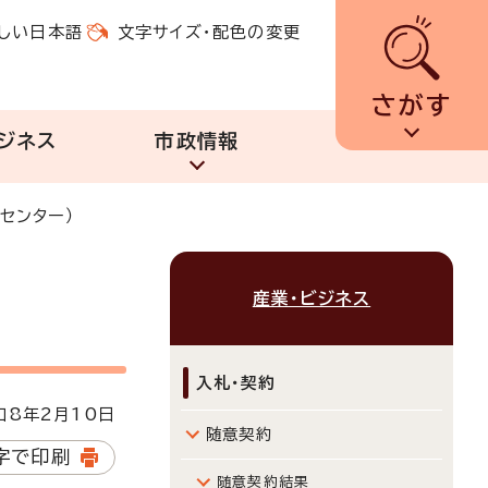
しい日本語
文字サイズ・配色の変更
さがす
ジネス
市政情報
センター）
産業・ビジネス
入札・契約
8年2月10日
随意契約
字で印刷
随意契約結果