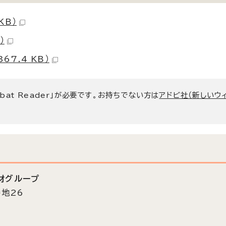
KB）
）
67.4 KB）
bat Reader」が必要です。お持ちでない方は
アドビ社（新しいウ
財グループ
番地26