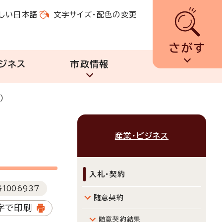
しい日本語
文字サイズ・配色の変更
さがす
ジネス
市政情報
）
産業・ビジネス
入札・契約
号
1006937
随意契約
字で印刷
随意契約結果