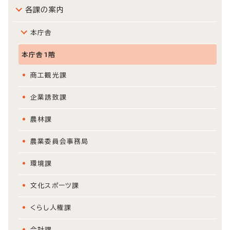
各課の案内
本庁舎
本庁舎1階
商工観光課
企業誘致課
農林課
農業委員会事務局
環境課
文化スポーツ課
くらし人権課
会計課