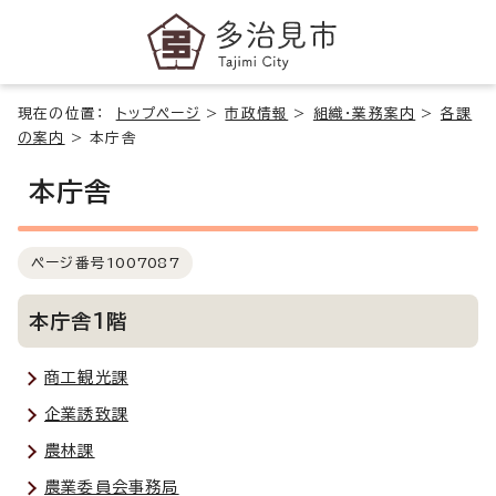
現在の位置：
トップページ
>
市政情報
>
組織・業務案内
>
各課
の案内
>
本庁舎
本庁舎
ページ番号
1007087
本庁舎1階
商工観光課
企業誘致課
農林課
農業委員会事務局