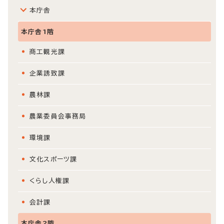
本庁舎
本庁舎1階
商工観光課
企業誘致課
農林課
農業委員会事務局
環境課
文化スポーツ課
くらし人権課
会計課
本庁舎2階