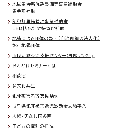
地域集会所施設整備等事業補助金
集会所補助
防犯灯維持管理事業補助金
LED防犯灯維持管理補助
地縁による団体の認可（自治組織の法人化）
認可地縁団体
市民活動交流支援センター
（外部リンク）
おとどけセミナーとは
相談窓口
多文化共生
犯罪被害者等支援条例
岐阜県犯罪被害遺児激励金支給事業
人権・男女共同参画
子どもの権利の推進