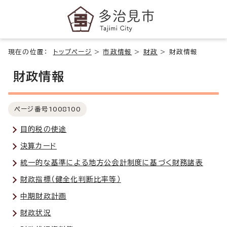
現在の位置：
トップページ
>
市政情報
>
財政
>
財政情報
財政情報
ページ番号
1008100
目的税の使途
決算カード
統一的な基準による地方公会計制度に基づく財務諸表
財政指標（健全化判断比率等）
中期財政計画
財政状況