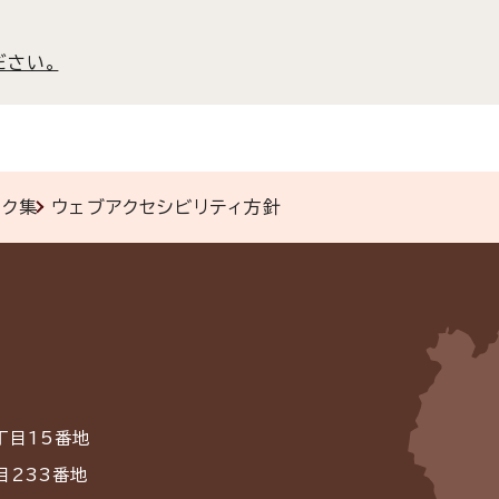
ださい。
ンク集
ウェブアクセシビリティ方針
丁目15番地
目233番地