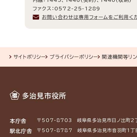
内線：1445、1446(契約)、1440(収納)
ファクス：0572-25-1289
お問い合わせは専用フォームをご利用く
サイトポリシー
プライバシーポリシー
関連機関等リ
多治見市役所
〒507-8703
岐阜県多治見市日ノ出町2
本庁舎
〒507-8787
岐阜県多治見市音羽町1丁
駅北庁舎