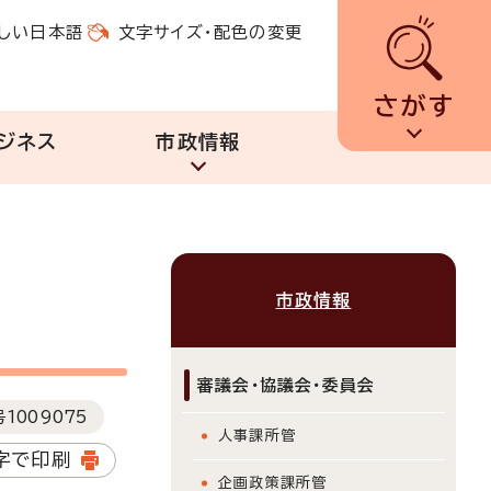
しい日本語
文字サイズ・配色の変更
さがす
ジネス
市政情報
市政情報
審議会・協議会・委員会
号
1009075
人事課所管
字で印刷
企画政策課所管