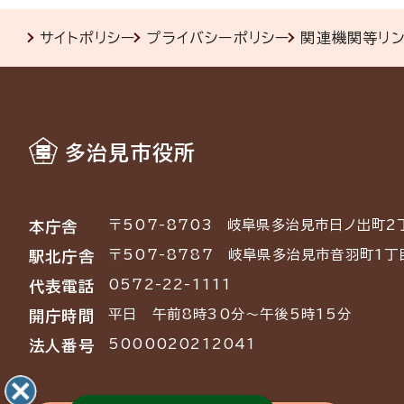
サイトポリシー
プライバシーポリシー
関連機関等リ
多治見市役所
〒507-8703
岐阜県多治見市日ノ出町2
本庁舎
〒507-8787
岐阜県多治見市音羽町1丁
駅北庁舎
0572-22-1111
代表電話
平日 午前8時30分～午後5時15分
開庁時間
5000020212041
法人番号