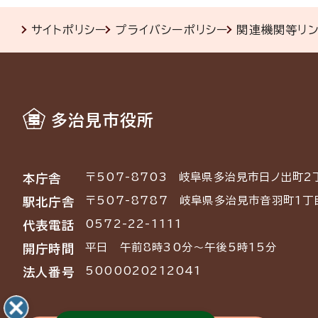
サイトポリシー
プライバシーポリシー
関連機関等リ
多治見市役所
〒507-8703
岐阜県多治見市日ノ出町2
本庁舎
〒507-8787
岐阜県多治見市音羽町1丁
駅北庁舎
0572-22-1111
代表電話
平日 午前8時30分～午後5時15分
開庁時間
5000020212041
法人番号