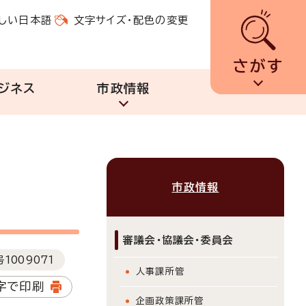
しい日本語
文字サイズ・配色の変更
さがす
ジネス
市政情報
市政情報
審議会・協議会・委員会
号
1009071
人事課所管
字で印刷
企画政策課所管