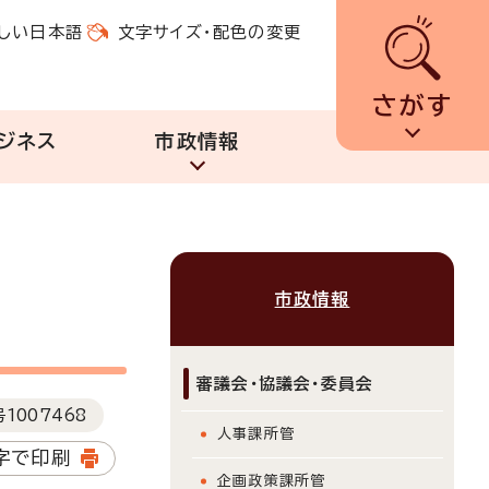
しい日本語
文字サイズ・配色の変更
さがす
ジネス
市政情報
市政情報
審議会・協議会・委員会
号
1007468
人事課所管
字で印刷
企画政策課所管