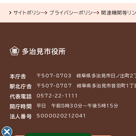
サイトポリシー
プライバシーポリシー
関連機関等リ
多治見市役所
〒507-8703
岐阜県多治見市日ノ出町2
本庁舎
〒507-8787
岐阜県多治見市音羽町1丁
駅北庁舎
0572-22-1111
代表電話
平日 午前8時30分～午後5時15分
開庁時間
5000020212041
法人番号