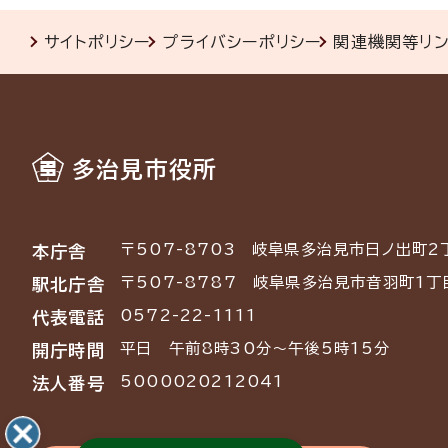
サイトポリシー
プライバシーポリシー
関連機関等リ
多治見市役所
〒507-8703
岐阜県多治見市日ノ出町2
本庁舎
〒507-8787
岐阜県多治見市音羽町1丁
駅北庁舎
0572-22-1111
代表電話
平日 午前8時30分～午後5時15分
開庁時間
5000020212041
法人番号