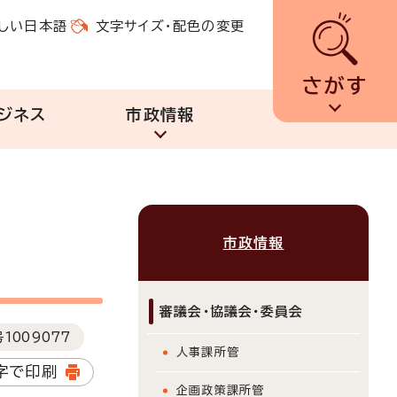
しい日本語
文字サイズ・配色の変更
さがす
ジネス
市政情報
市政情報
審議会・協議会・委員会
号
1009077
人事課所管
字で印刷
企画政策課所管