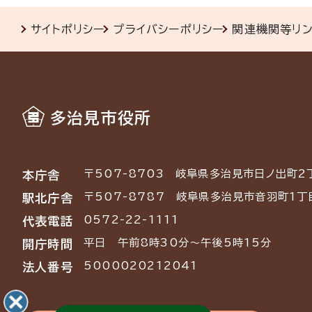
サイトポリシー
プライバシーポリシー
関連機関等リ
多治見市役所
〒507-8703
岐阜県多治見市日ノ出町2
本庁舎
〒507-8787
岐阜県多治見市音羽町1丁
駅北庁舎
0572-22-1111
代表電話
平日 午前8時30分～午後5時15分
開庁時間
5000020212041
法人番号