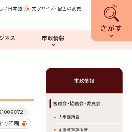
しい日本語
文字サイズ・配色の変更
さがす
ジネス
市政情報
市政情報
審議会・協議会・委員会
号
1009072
人事課所管
字で印刷
企画政策課所管