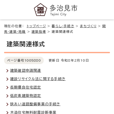
現在の位置：
トップページ
>
暮らし・手続き
>
まちづくり
>
開
発・建築・地籍
>
建築指導
>
建築関連様式
建築関連様式
ページ番号
1005880
更新日 令和8年2月10日
建築確認申請関連
建設リサイクル法に関する手続き
長期優良住宅認定
低炭素建築物認定
狭あい道路整備事業の手続き
木造住宅無料耐震診断事業