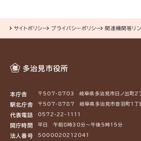
サイトポリシー
プライバシーポリシー
関連機関等リ
多治見市役所
〒507-8703
岐阜県多治見市日ノ出町2
本庁舎
〒507-8787
岐阜県多治見市音羽町1丁
駅北庁舎
0572-22-1111
代表電話
平日 午前8時30分～午後5時15分
開庁時間
5000020212041
法人番号