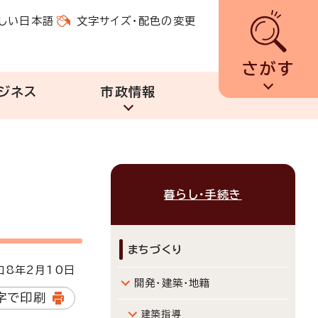
しい日本語
文字サイズ・配色の変更
さがす
ジネス
市政情報
暮らし・手続き
まちづくり
8年2月10日
開発・建築・地籍
字で印刷
建築指導