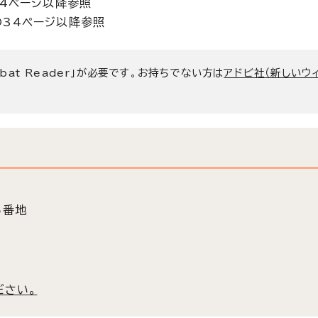
の4ページ以降参照
34ページ以降参照
bat Reader」が必要です。お持ちでない方は
アドビ社（新しいウ
5番地
ださい。