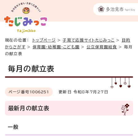
現在の位置：
トップページ
>
子育て応援サイトたじみっこ
>
目的
からさがす
>
保育園・幼稚園・こども園
>
公立保育園給食
>
毎月
の献立表
毎月の献立表
ページ番号
1006251
更新日 令和8年7月27日
最新月の献立表
一般