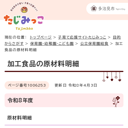
現在の位置：
トップページ
>
子育て応援サイトたじみっこ
>
目的
からさがす
>
保育園・幼稚園・こども園
>
公立保育園給食
>
加工
食品の原材料明細
加工食品の原材料明細
ページ番号
1006253
更新日 令和8年4月3日
令和8年度
原材料明細