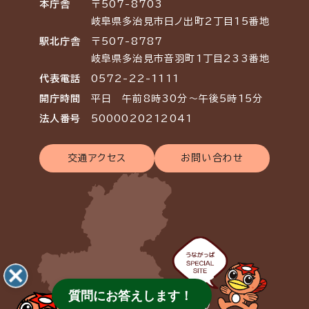
本庁舎
〒507-8703
岐阜県多治見市日ノ出町2丁目15番地
駅北庁舎
〒507-8787
岐阜県多治見市音羽町1丁目233番地
代表電話
0572-22-1111
開庁時間
平日 午前8時30分～午後5時15分
法人番号
5000020212041
交通アクセス
お問い合わせ
質問にお答えします！