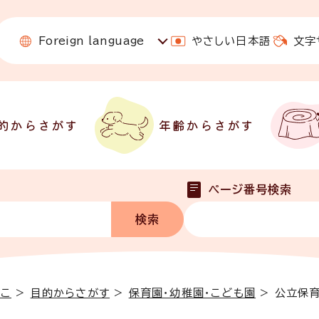
Foreign language
やさしい日本語
文字
的からさがす
年齢からさがす
ページ番号検索
っこ
>
目的からさがす
>
保育園・幼稚園・こども園
>
公立保